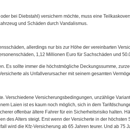
oder bei Diebstahl) versichern möchte, muss eine Teilkaskove
Fahrzeug und Schäden durch Vandalismus.
nsschäden, allerdings nur bis zur Höhe der vereinbarten Vers
Personenschäden, 1,12 Millionen Euro für Sachschäden und 50.
en. Es sollte immer die höchstmögliche Deckungssumme, zurzei
 Versicherte als Unfallverursacher mit seinem gesamten Vermög
 beste. Verschiedene Versicherungsbedingungen, unzählige Vari
einem Laien ist es kaum noch möglich, sich in dem Tarifdschung
icherer offenbar ältere Fahrer für ein Sicherheitsrisiko halten.
en des Alters steigt. Erst wenn der Versicherte in der höchsten
lfall wird die Kfz-Versicherung ab 65 Jahren teurer. Und ab 75 J