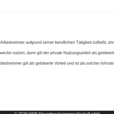
m Arbeitnehmer aufgrund seiner beruflichen Tätigkeit zufließt, oh
cke nutzen, dann gilt der private Nutzungsanteil als geldwerte
itnehmer gilt als geldwerte Vorteil und ist als solcher lohnsteu
© 2026 HNP Steuerberatungsgesellschaft mbH